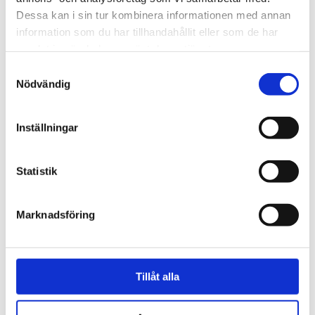
Dessa kan i sin tur kombinera informationen med annan
information som du har tillhandahållit eller som de har
samlat in när du har använt deras tjänster.
Elementré
Samtyckesval
Nödvändig
Glycolic, Lactic, Salicylid 30 %
Kemisk peeling som effektivt stimulerar och exfolierar
huden, minskar överflödigt sebum och gamla
Inställningar
hudceller. Minskar även rodnad och svullnad i huden
samt förbättrar läkningsprocessen efter exempelvis ett
akneutbrott. Efter behandlingen känns huden jämnare
Statistik
i ton och textur. Hudens känns renare och acne blir
mindre synligt.
Glykolsyra: exfolierar huden och stimulerar
Marknadsföring
produktionen av kollagen och elastin
Mjölksyra: exfolierar gamla hudceller
Salicylsyra: exfolierar gamla hudceller samt har
en anti-inflammatorisk effekt och skyndar på
Tillåt alla
läkning.