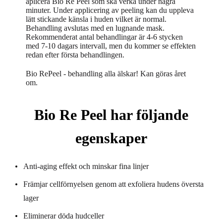
aplicera Bio Re Peel som ska verka under några
minuter. Under applicering av peeling kan du uppleva
lätt stickande känsla i huden vilket är normal.
Behandling avslutas med en lugnande mask.
Rekommenderat antal behandlingar är 4-6 stycken
med 7-10 dagars intervall, men du kommer se effekten
redan efter första behandlingen.
Bio RePeel - behandling alla älskar! Kan göras året
om.
Bio Re Peel har följande
egenskaper
Anti-aging effekt och minskar fina linjer
Främjar cellförnyelsen genom att exfoliera hudens översta
lager
Eliminerar döda hudceller