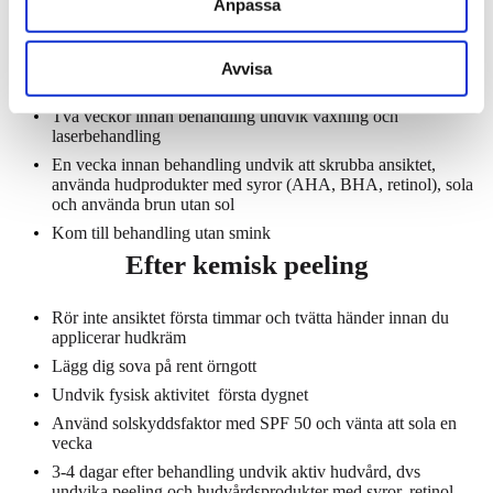
Anpassa
Innan kemisk peeling
Avvisa
Två veckor innan behandling undvik vaxning och
laserbehandling
En vecka innan behandling undvik att skrubba ansiktet,
använda hudprodukter med syror (AHA, BHA, retinol), sola
och använda brun utan sol
Kom till behandling utan smink
Efter kemisk peeling
Rör inte ansiktet första timmar och tvätta händer innan du
applicerar hudkräm
Lägg dig sova på rent örngott
Undvik fysisk aktivitet första dygnet
Använd solskyddsfaktor med SPF 50 och vänta att sola en
vecka
3-4 dagar efter behandling undvik aktiv hudvård, dvs
undvika peeling och hudvårdsprodukter med syror, retinol