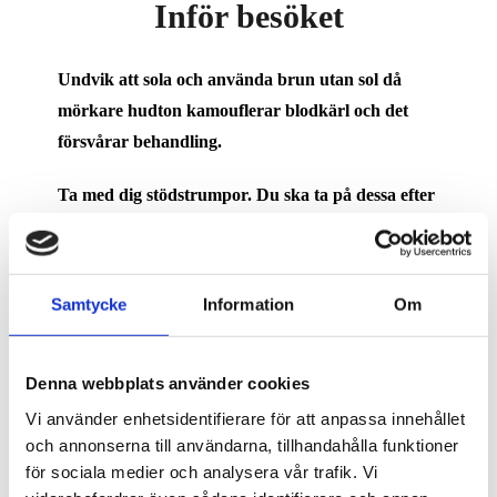
Inför besöket
Undvik att sola och använda brun utan sol då
mörkare hudton kamouflerar blodkärl och det
försvårar behandling.
Ta med dig stödstrumpor. Du ska ta på dessa efter
behandling.
Köp Hirudoidsalva på Apoteket (säljs receptfritt). Du
ska smörja in behandlande område hemma för att
Samtycke
Information
Om
minska risk att få långvariga blåmärken.
Denna webbplats använder cookies
Efter besöket
Vi använder enhetsidentifierare för att anpassa innehållet
och annonserna till användarna, tillhandahålla funktioner
De behandlade ådernäten blir framträdande till en
för sociala medier och analysera vår trafik. Vi
början, kärlet blir rött sedan blått som sedan övergår i