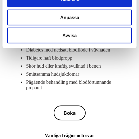
Kontraindikationer
Anpassa
Gravida och ammande
Avvisa
Allergi mot läkemedel som ska injiceras
Diabetes med nedsatt blodflöde i vävnaden
Tidigare haft blodpropp
Skör hud eller kraftig svullnad i benen
Smittsamma
hudsjukdomar
Pågående behandling med blodförtunnande
preparat
Boka
Vanliga frågor och svar